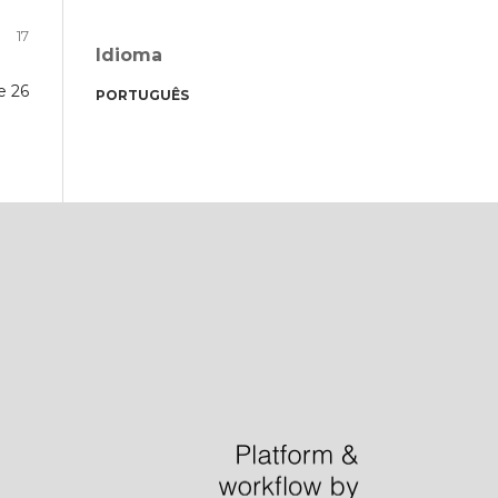
17
Idioma
e 26
PORTUGUÊS