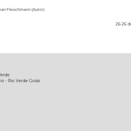
inari Fleischmann (Autor)
26-26 d
Verde
o - Rio Verde Goiás