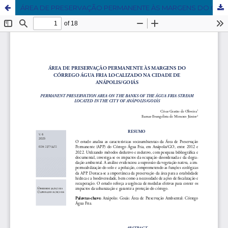
ÁREA DE PRESERVAÇÃO PERMANENTE ÀS MARGENS DO CÓRREGO ÁGUA FRIA LOCALIZADO NA CIDADE DE ANÁPOLIS/GOIÁS